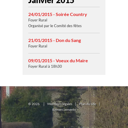
Janvier 2015
24/01/2015 - Soirée Country
Foyer Rural
Organisé par le Comité des fêtes
21/01/2015 - Don du Sang
Foyer Rural
09/01/2015 - Voeux du Maire
Foyer Rural à 18h30
©
2026
|
Mentions légales
|
Plan du site
|
Remerciements